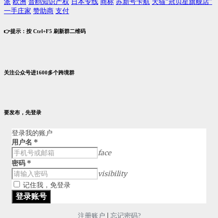
派
欧洲
普鸥知识产权
日本专线
商标
苏新号卡航
天猫“冠贝星旗舰店”
一手庄家
赞助商
支付
👉提示：按 Ctrl+F5 刷新群二维码
关注公众号进1600多个跨境群
要发布，先登录
登录我的账户
用户名
*
face
密码
*
visibility
记住我，免登录
|
注册账户
忘记密码?