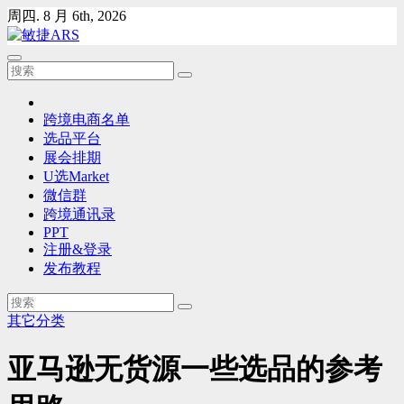
Skip
周四. 8 月 6th, 2026
to
content
跨境电商名单
选品平台
展会排期
U选Market
微信群
跨境通讯录
PPT
注册&登录
发布教程
其它分类
亚马逊无货源一些选品的参考