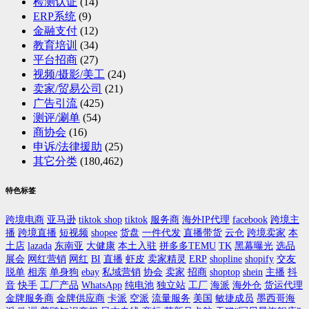
检测认证
(14)
ERP系统
(9)
金融支付
(12)
教育培训
(34)
平台招商
(27)
视频/摄影/美工
(24)
卖家/贸易公司
(21)
广告引流
(425)
测评/涮单
(54)
商协会
(16)
申诉/法律援助
(25)
其它分类
(180,462)
特色标签
跨境电商
亚马逊
tiktok shop
tiktok
服务商
海外IP代理
facebook
跨境主
播
跨境直播
短视频
shopee
货盘
一件代发
直播带货
云仓
跨境卖家
本
土店
lazada
东南亚
大健康
本土入驻
拼多多TEMU
TK
黑幕曝光
选品
展会
网红营销
网红
BI
直播
虾皮
卖家精灵
ERP
shopline
shopify
交友
脱单
相亲
单身狗
ebay
私域营销
协会
卖家
招商
shoptop
shein
主播
抖
音
快手
工厂产品
WhatsApp
纯电池
独立站
工厂
海派
海外仓
货运代理
金牌服务商
金牌供应商
卡派
空派
流量服务
美国
敏捷成员
墨西哥海