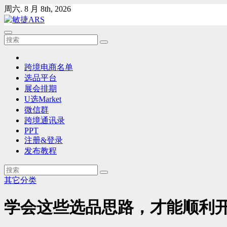
Skip
周六. 8 月 8th, 2026
to
content
跨境电商名单
选品平台
展会排期
U选Market
微信群
跨境通讯录
PPT
注册&登录
发布教程
其它分类
学会这些选品思路，才能顺利