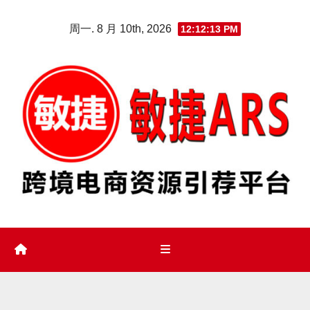
Skip
周一. 8 月 10th, 2026
12:12:14 PM
to
content