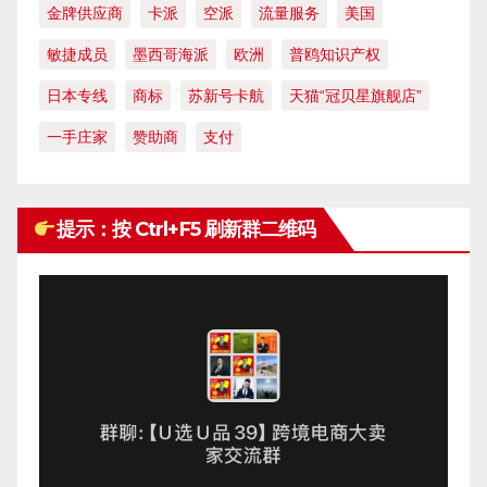
金牌供应商
卡派
空派
流量服务
美国
敏捷成员
墨西哥海派
欧洲
普鸥知识产权
日本专线
商标
苏新号卡航
天猫“冠贝星旗舰店”
一手庄家
赞助商
支付
提示：按 Ctrl+F5 刷新群二维码