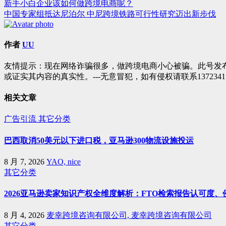
新手小白企业该如何做跨境电商呢？
文
中国专家组抵达尼泊尔 中尼跨境铁路可行性研究迈出新步伐
章
导
作者
UU
航
友情提示：现在网络诈骗很多，做跨境电商小心被骗。此号发
或证实其内容的真实性。---无意冒犯，如有侵权请联系1372341
相关文章
广告引流
其它分类
巴西取消50美元以下进口税，亚马逊300物流设施投运
8 月 7, 2026
YAO, nice
其它分类
2026亚马逊卖家知识产权全维度解析：FTO检索报告认可度
8 月 4, 2026
麦幸跨境咨询有限公司, 麦幸跨境咨询有限公司
其它分类