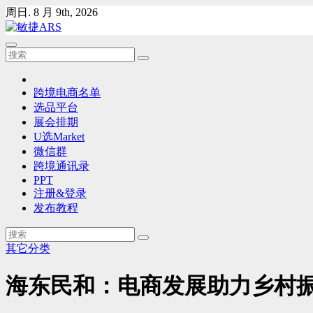
Skip
周日. 8 月 9th, 2026
to
content
跨境电商名单
选品平台
展会排期
U选Market
微信群
跨境通讯录
PPT
注册&登录
发布教程
其它分类
海东民和：电商发展助力乡村