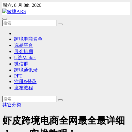
Skip
周六. 8 月 8th, 2026
to
content
跨境电商名单
选品平台
展会排期
U选Market
微信群
跨境通讯录
PPT
注册&登录
发布教程
其它分类
虾皮跨境电商全网最全最详细