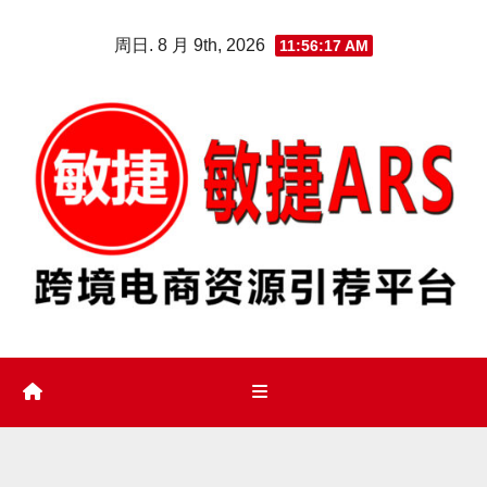
Skip
周日. 8 月 9th, 2026
11:56:18 AM
to
content