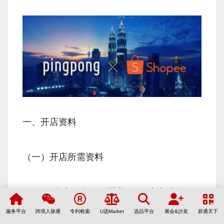
一、开店资料
（一）开店所需资料
Shopee电商平台目前覆盖7个国家和地区，
包括印度尼西亚、中国台湾、越南、泰国、
服务平台
跨境人脉通
专利检索
U选Market
选品平台
展会&沙龙
群通天下