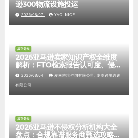
逊300物流设施投运
2026/08/07
YAO, NICE
其它分类
2026亚马逊卖家知识产权全维度
解析：FTO检索报告认可度、侵权
比对区别、TRO应诉方法及服务商
2026/08/04
麦幸跨境咨询有限公司, 麦幸跨境咨询
甄选避坑全攻略
有限公司
其它分类
2026亚马逊不侵权分析机构大全
盘点：合规靠谱服务商甄选攻略、