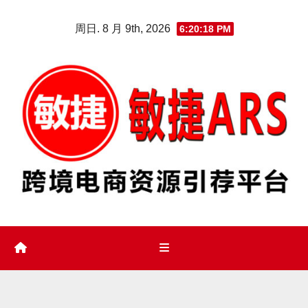
Skip
周日. 8 月 9th, 2026
6:20:19 PM
to
content