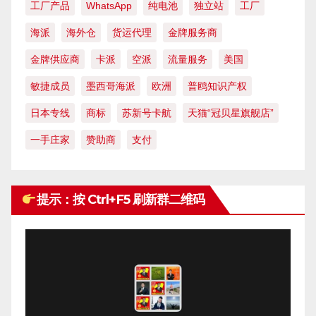
工厂产品
WhatsApp
纯电池
独立站
工厂
海派
海外仓
货运代理
金牌服务商
金牌供应商
卡派
空派
流量服务
美国
敏捷成员
墨西哥海派
欧洲
普鸥知识产权
日本专线
商标
苏新号卡航
天猫“冠贝星旗舰店”
一手庄家
赞助商
支付
提示：按 Ctrl+F5 刷新群二维码