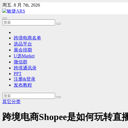
Skip
周五. 8 月 7th, 2026
to
content
跨境电商名单
选品平台
展会排期
U选Market
微信群
跨境通讯录
PPT
注册&登录
发布教程
其它分类
跨境电商Shopee是如何玩转