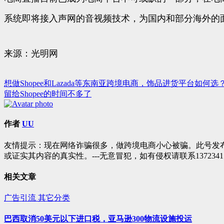
系统即将接入声网的音视频技术，为国内和部分海外的
来源：光明网
想做Shopee和Lazada等东南亚跨境电商，饰品进货平台如何选
文
留给Shopee的时间不多了
章
导
作者
UU
航
友情提示：现在网络诈骗很多，做跨境电商小心被骗。此号发
或证实其内容的真实性。---无意冒犯，如有侵权请联系1372341
相关文章
广告引流
其它分类
巴西取消50美元以下进口税，亚马逊300物流设施投运