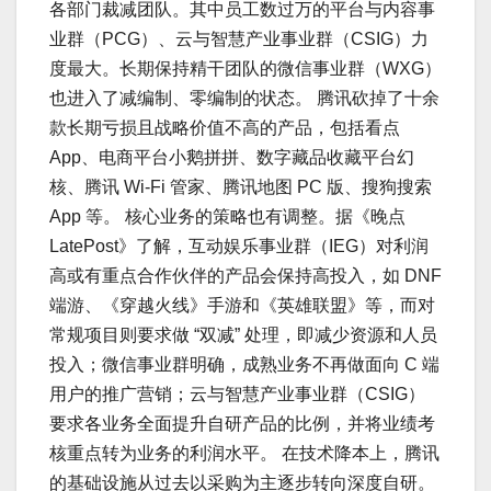
各部门裁减团队。其中员工数过万的平台与内容事
业群（PCG）、云与智慧产业事业群（CSIG）力
度最大。长期保持精干团队的微信事业群（WXG）
也进入了减编制、零编制的状态。 腾讯砍掉了十余
款长期亏损且战略价值不高的产品，包括看点
App、电商平台小鹅拼拼、数字藏品收藏平台幻
核、腾讯 Wi-Fi 管家、腾讯地图 PC 版、搜狗搜索
App 等。 核心业务的策略也有调整。据《晚点
LatePost》了解，互动娱乐事业群（IEG）对利润
高或有重点合作伙伴的产品会保持高投入，如 DNF
端游、《穿越火线》手游和《英雄联盟》等，而对
常规项目则要求做 “双减” 处理，即减少资源和人员
投入；微信事业群明确，成熟业务不再做面向 C 端
用户的推广营销；云与智慧产业事业群（CSIG）
要求各业务全面提升自研产品的比例，并将业绩考
核重点转为业务的利润水平。 在技术降本上，腾讯
的基础设施从过去以采购为主逐步转向深度自研。