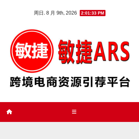
Skip
周日. 8 月 9th, 2026
2:01:34 PM
to
content