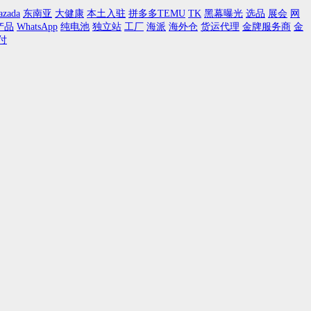
azada
东南亚
大健康
本土入驻
拼多多TEMU
TK
黑幕曝光
选品
展会
网
产品
WhatsApp
纯电池
独立站
工厂
海派
海外仓
货运代理
金牌服务商
金
付