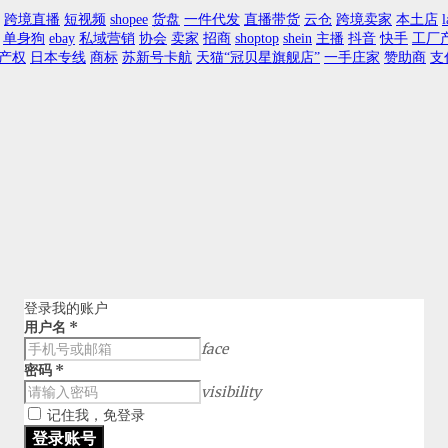
跨境直播
短视频
shopee
货盘
一件代发
直播带货
云仓
跨境卖家
本土店
l
单身狗
ebay
私域营销
协会
卖家
招商
shoptop
shein
主播
抖音
快手
工厂
产权
日本专线
商标
苏新号卡航
天猫“冠贝星旗舰店”
一手庄家
赞助商
支
登录我的账户
用户名
*
face
密码
*
visibility
记住我，免登录