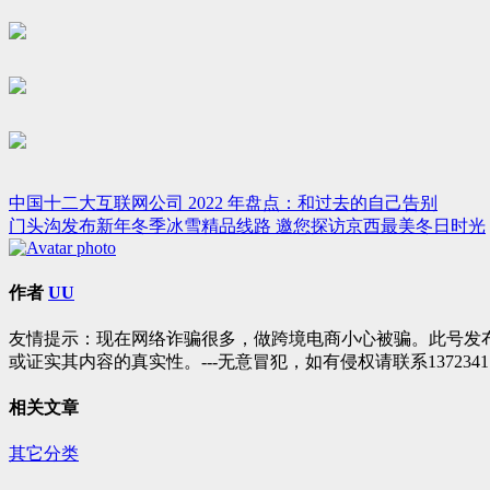
中国十二大互联网公司 2022 年盘点：和过去的自己告别
文
门头沟发布新年冬季冰雪精品线路 邀您探访京西最美冬日时光
章
导
作者
UU
航
友情提示：现在网络诈骗很多，做跨境电商小心被骗。此号发
或证实其内容的真实性。---无意冒犯，如有侵权请联系1372341
相关文章
其它分类