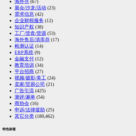
海外仓
(67)
展会/沙龙/活动
(23)
需求信息
(42)
企业财税服务
(12)
知识产权
(38)
工厂/货盘/货源
(53)
海外售后/清库存
(17)
检测认证
(14)
ERP系统
(9)
金融支付
(12)
教育培训
(34)
平台招商
(27)
视频/摄影/美工
(24)
卖家/贸易公司
(21)
广告引流
(425)
测评/涮单
(54)
商协会
(16)
申诉/法律援助
(25)
其它分类
(180,462)
特色标签