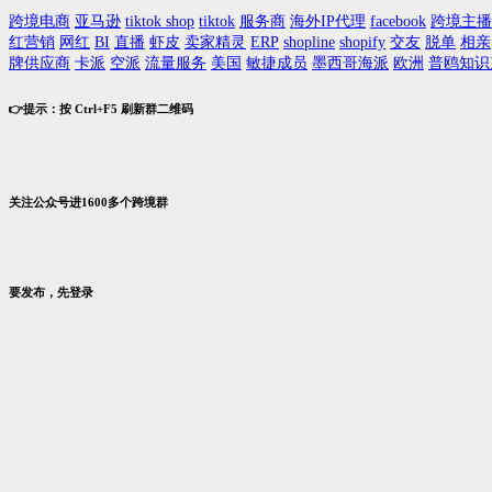
跨境电商
亚马逊
tiktok shop
tiktok
服务商
海外IP代理
facebook
跨境主播
红营销
网红
BI
直播
虾皮
卖家精灵
ERP
shopline
shopify
交友
脱单
相亲
牌供应商
卡派
空派
流量服务
美国
敏捷成员
墨西哥海派
欧洲
普鸥知识
👉提示：按 Ctrl+F5 刷新群二维码
关注公众号进1600多个跨境群
要发布，先登录