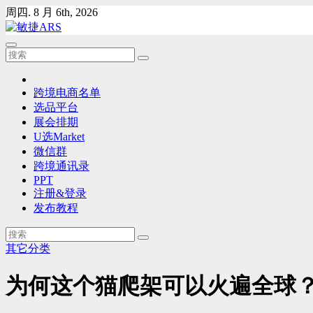
Skip
周四. 8 月 6th, 2026
to
content
跨境电商名单
选品平台
展会排期
U选Market
微信群
跨境通讯录
PPT
注册&登录
发布教程
其它分类
为何这个猫爬架可以火遍全球